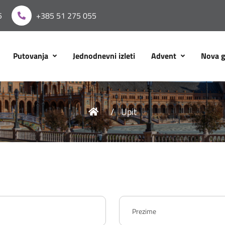
5
+385 51 275 055
Putovanja
Jednodnevni izleti
Advent
Nova 
Upit