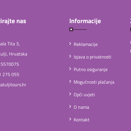
irajte nas
Informacije
la Tita 3,
Reklamacije
lji, Hrvatska
Izjava o privatnosti
 5570075
Putno osiguranje
1 275 055
Mogućnosti plaćanja
tuljitours.hr
Opći uvjeti
O nama
Kontakt