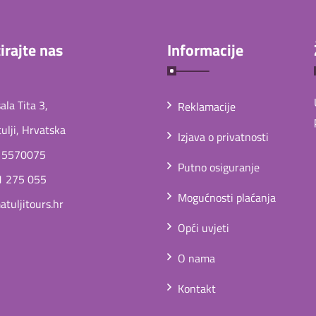
irajte nas
Informacije
la Tita 3,
Reklamacije
lji, Hrvatska
Izjava o privatnosti
 5570075
Putno osiguranje
1 275 055
Mogućnosti plaćanja
tuljitours.hr
Opći uvjeti
O nama
Kontakt