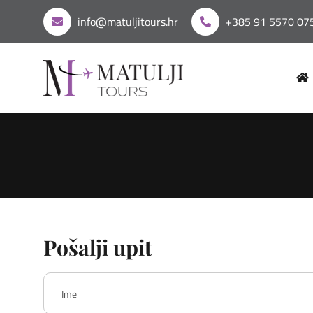
info@matuljitours.hr
+385 91 5570 07
Pošalji upit