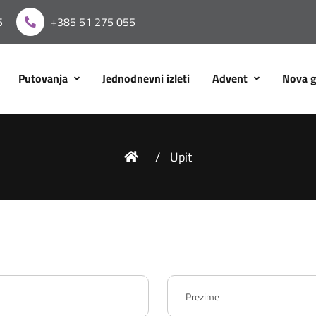
5
+385 51 275 055
Putovanja
Jednodnevni izleti
Advent
Nova 
Upit