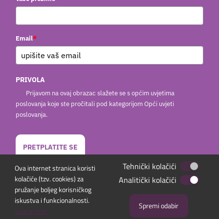
*
Email
PRIVOLA
Prijavom na ovaj obrazac slažete se s općim uvjetima
poslovanja koje ste pročitali pod kategorijom Opći uvjeti
poslovanja.
PRETPLATITE SE
Tehnički kolačići
Ova internet stranica koristi
kolačiće (tzv. cookies) za
Analitički kolačići
pružanje boljeg korisničkog
iskustva i funkcionalnosti.
Spremi odabir
Copyright
2026 |
Matulji Tours d.o.o.
|
web by
NIVAGO
Saznaj više