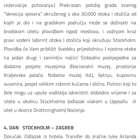
rezervacije putovanja.) Prekrasan položaj grada zvanog
"Venecija sjevera” okruženog s oko 30.000 otoka i otočića od
kojih je dio i na gradskom području može se doživjeti na
brodskom izletu plovidbom ispod mostova, i vožnjom kroz
pravi vodeni labirint otoka I otočića koji okružuju Stockholm.
Plovidba će Vam približit švedsku prijestolnicu I njezine otoke
na jedan drugi i zanimljiv način! Slobodno poslijepodne za
dodatne posjete muzejima (Nacionalni muzej, prostorije
Kraljevske palače, Nobelov muzej itd.), šetnju, kupovinu
suvenira, posjet velikim robnim kućama i slično. Putnici koji to
žele mogu uz upute voditelja iskoristiti slobodno vrijeme I za
izlete u okolicu Stockholma (odlazak vlakom u Uppsallu ili
izlet u dvorce Drottningholm) Noćenje.
4. DAN STOCKHOLM – ZAGREB
Doručak. Odlazak iz hotela. Transfer do zračne luke Arlanda