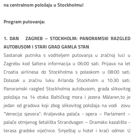
na centralnom položaju u Stockholmu!
Program putovanja:
1. DAN ZAGREB – STOCKHOLM: PANORAMSKI RAZGLED
AUTOBUSOM I STARI GRAD GAMLA STAN
Sastanak putnika s voditeljem putovanja u zračnoj luci u
Zagrebu kod šaltera informacija u 06:00 sati. Prijava na let
Croatia airlinesa do Stockholma s polaskom u 08:00 sati.
Dolazak u zračnu luku Arlanda Stockholm u 10:30 sati.
Panoramski razgled Stockholma autobusom, grada slikovitog
položaja na 14 otoka Baltičkog mora i jezera Mälaren,to je
jedan od gradova koji zbog slikovitog položaja na vodi zovu
"Venecija sjevera”: Kraljevska palača - opera – Parlament –
palače otmjenog šetališta Strandvagen – Dramsko kazalište -
terasa gradske vijećnice. Smještaj u hotel i kraći odmor. U