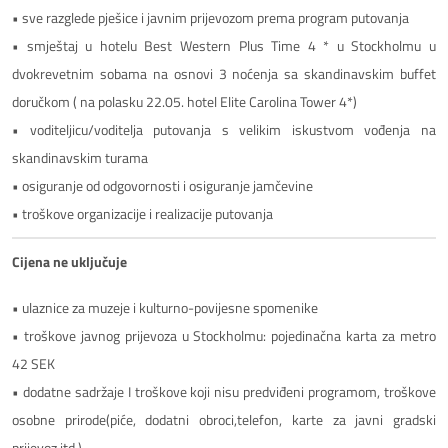
• sve razglede pješice i javnim prijevozom prema program putovanja
• smještaj u hotelu Best Western Plus Time 4 * u Stockholmu u
dvokrevetnim sobama na osnovi 3 noćenja sa skandinavskim buffet
doručkom ( na polasku 22.05. hotel Elite Carolina Tower 4*)
• voditeljicu/voditelja putovanja s velikim iskustvom vođenja na
skandinavskim turama
• osiguranje od odgovornosti i osiguranje jamčevine
• troškove organizacije i realizacije putovanja
Cijena ne uključuje
• ulaznice za muzeje i kulturno-povijesne spomenike
• troškove javnog prijevoza u Stockholmu: pojedinačna karta za metro
42 SEK
• dodatne sadržaje I troškove koji nisu predviđeni programom, troškove
osobne prirode(piće, dodatni obroci,telefon, karte za javni gradski
prijevoz itd.)