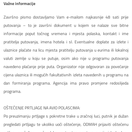
Važne informacije
Završno pismo dostavljamo Vam e-mailom najkasnije 48 sati prije
putovanja – to je završni dokument u kojem se nalaze sve bitne
informacije poput točnog vremena i mjesta polaska, kontakt i ime
pratitelja putovanja, imena hotela i sl. Eventualne doplate za izlete i
ulaznice plaćate na licu mjesta pratitelju putovanja u eurima ili lokalnoj
valuti zemlje u koju se putuje, osim ako nije u programu putovanja
navedeno plaćanje prije puta. Organizator nije odgovoran za povećanje
cijena ulaznica ili mogućih fakultativnih izleta navedenih u programu na
dan formiranja programa. Agencija ima pravo promjene redoslijeda
programa.
OŠTEĆENJE PRTLJAGE NA AVIO POLASCIMA:
Po preuzimanju prtljage s pokretne trake u zračnoj luci, putnik je dužan
pregledati prtljagu te ukoliko uoči oštećenje, ODMAH prijaviti oštećenu