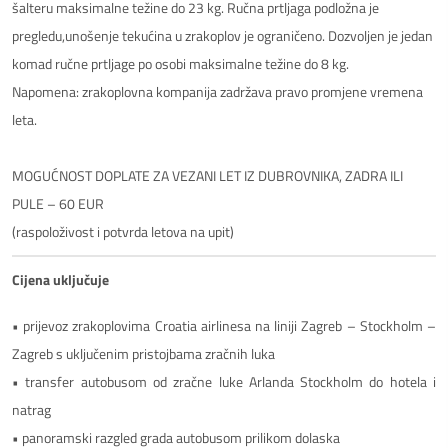
šalteru maksimalne težine do 23 kg. Ručna prtljaga podložna je 
pregledu,unošenje tekućina u zrakoplov je ograničeno. Dozvoljen je jedan 
komad ručne prtljage po osobi maksimalne težine do 8 kg.

Napomena: zrakoplovna kompanija zadržava pravo promjene vremena 
leta.

MOGUĆNOST DOPLATE ZA VEZANI LET IZ DUBROVNIKA, ZADRA ILI 
PULE – 60 EUR 

(raspoloživost i potvrda letova na upit)
Cijena uključuje
• prijevoz zrakoplovima Croatia airlinesa na liniji Zagreb – Stockholm –
Zagreb s uključenim pristojbama zračnih luka
• transfer autobusom od zračne luke Arlanda Stockholm do hotela i
natrag
• panoramski razgled grada autobusom prilikom dolaska