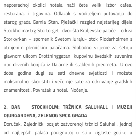
neposrednoj okolici hotela naći ćete veliki izbor cafea,
restorana, i trgovina. Odlazak s voditeljem putovanja do
starog grada Gamla Stan. Pješački razgled najstarijeg dijela
Stockholma: trg Stortorget- dvorišta Kraljevske palače – crkva
Storkyrkan – spomenik Svetom Juraju- otok Riddarholmen s
otmjenim plemićkim palačama. Slobodno vrijeme za šetnju
glavnom ulicom Drottninggatan, kupovinu švedskih suvenira
npr. drvenih konjića iz Dalarne ili staklenih predmeta. U ovo
doba godina dugi su sati dnevne svjetlosti i možete
maksimalno iskoristiti i večernje sate za otkrivanje gradskih
znamenitosti. Povratak u hotel. Noćenje.
2. DAN STOCKHOLM: TRŽNICA SALUHALL I MUZEJI
DJURGARDENA, ZELENOG SRCA GRADA
Doručak. Zajednički posjet zatvorenoj tržnici Saluhall, jednoj
od najljepših palača podignutoj u stilu ciglaste gotike u