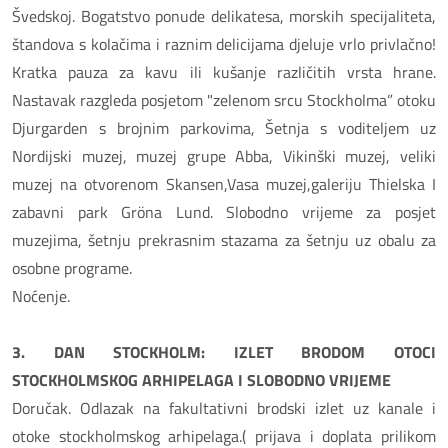
Švedskoj. Bogatstvo ponude delikatesa, morskih specijaliteta,
štandova s kolačima i raznim delicijama djeluje vrlo privlačno!
Kratka pauza za kavu ili kušanje različitih vrsta hrane.
Nastavak razgleda posjetom "zelenom srcu Stockholma” otoku
Djurgarden s brojnim parkovima, Šetnja s voditeljem uz
Nordijski muzej, muzej grupe Abba, Vikinški muzej, veliki
muzej na otvorenom Skansen,Vasa muzej,galeriju Thielska I
zabavni park Gröna Lund. Slobodno vrijeme za posjet
muzejima, šetnju prekrasnim stazama za šetnju uz obalu za
osobne programe.
Noćenje.
3. DAN STOCKHOLM: IZLET BRODOM OTOCI
STOCKHOLMSKOG ARHIPELAGA I SLOBODNO VRIJEME
Doručak. Odlazak na fakultativni brodski izlet uz kanale i
otoke stockholmskog arhipelaga.( prijava i doplata prilikom