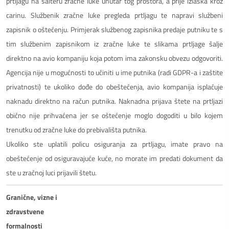
prtljagu na šalteru zračne luke unutar tog prostora, a prije izlaska kroz
carinu. Službenik zračne luke pregleda prtljagu te napravi službeni
zapisnik o oštećenju. Primjerak službenog zapisnika predaje putniku te s
tim službenim zapisnikom iz zračne luke te slikama prtljage šalje
direktno na avio kompaniju koja potom ima zakonsku obvezu odgovoriti.
Agencija nije u mogućnosti to učiniti u ime putnika (radi GDPR-a i zaštite
privatnosti) te ukoliko dođe do obeštećenja, avio kompanija isplaćuje
naknadu direktno na račun putnika. Naknadna prijava štete na prtljazi
obično nije prihvaćena jer se oštećenje moglo dogoditi u bilo kojem
trenutku od zračne luke do prebivališta putnika.
Ukoliko ste uplatili policu osiguranja za prtljagu, imate pravo na
obeštećenje od osiguravajuće kuće, no morate im predati dokument da
ste u zračnoj luci prijavili štetu.
Granične, vizne i
zdravstvene
formalnosti