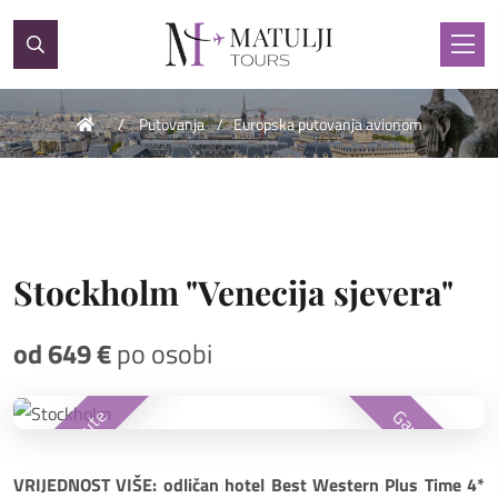
Putovanja
Europska putovanja avionom
Stockholm "Venecija sjevera"
od 649 €
po osobi
First minute
Garantirano
VRIJEDNOST VIŠE: odličan hotel Best Western Plus Time 4*