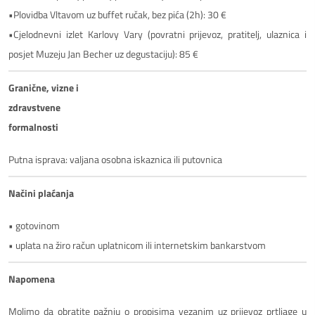
•Plovidba Vltavom uz buffet ručak, bez pića (2h): 30 €
•Cjelodnevni izlet Karlovy Vary (povratni prijevoz, pratitelj, ulaznica i
posjet Muzeju Jan Becher uz degustaciju): 85 €
Granične, vizne i
zdravstvene
formalnosti
Putna isprava: valjana osobna iskaznica ili putovnica
Načini plaćanja
• gotovinom
• uplata na žiro račun uplatnicom ili internetskim bankarstvom
Napomena
Molimo da obratite pažnju o propisima vezanim uz prijevoz prtljage u