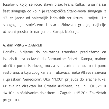
Josefov u kojoj se rodio slavni pisac Franz Kafka. Tu se nalazi
šest sinagoga od kojih je ranogotička Staro-nova sinagoga iz
13. st. jedna od najstarijih židovskih struktura u svijetu. Uz
sinagoge je smješteno i staro židovsko groblje, najbolje
očuvani prostor te namjene u Europi. Noćenje.
4. dan PRAG – ZAGREB
Doručak. Vrijeme do povratnog transfera predlažemo da
iskoristite za odlazak do šarmantne četvrti Kampa, malom
otočiću pored Karlovog mosta sa starim mlinovima i puno
restorana, a koju zbog kanala i rukavaca rijeke Vltave nazivaju
i „praškom Venecijom". Oko 11.00h prijevoz do zračne luke.
Prijava na direktan let Croatia Airlinesa, na liniji OU321 u
14.10h; s očekivanim dolaskom u Zagreb u 15.20h. Završetak
programa.