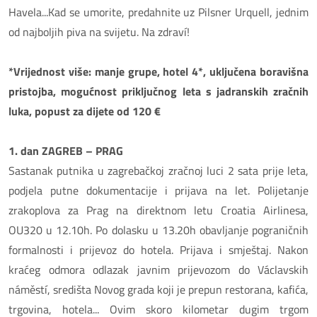
Havela...Kad se umorite, predahnite uz Pilsner Urquell, jednim
od najboljih piva na svijetu. Na zdraví!
*Vrijednost više: manje grupe, hotel 4*, uključena boravišna
pristojba, mogućnost priključnog leta s jadranskih zračnih
luka, popust za dijete od 120 €
1. dan ZAGREB – PRAG
Sastanak putnika u zagrebačkoj zračnoj luci 2 sata prije leta,
podjela putne dokumentacije i prijava na let. Polijetanje
zrakoplova za Prag na direktnom letu Croatia Airlinesa,
OU320 u 12.10h. Po dolasku u 13.20h obavljanje pograničnih
formalnosti i prijevoz do hotela. Prijava i smještaj. Nakon
kraćeg odmora odlazak javnim prijevozom do Václavskih
náměstí, središta Novog grada koji je prepun restorana, kafića,
trgovina, hotela... Ovim skoro kilometar dugim trgom