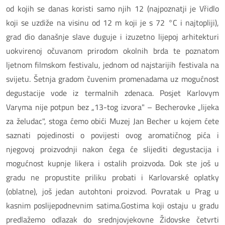
od kojih se danas koristi samo njih 12 (najpoznatji je Vřidlo
koji se uzdiže na visinu od 12 m koji je s 72 °C i najtopliji),
grad dio današnje slave duguje i izuzetno lijepoj arhitekturi
uokvirenoj očuvanom prirodom okolnih brda te poznatom
ljetnom filmskom festivalu, jednom od najstarijih festivala na
svijetu. Šetnja gradom čuvenim promenadama uz mogućnost
degustacije vode iz termalnih zdenaca. Posjet Karlovym
Varyma nije potpun bez „13-tog izvora" – Becherovke „lijeka
za želudac", stoga ćemo obići Muzej Jan Becher u kojem ćete
saznati pojedinosti o povijesti ovog aromatičnog pića i
njegovoj proizvodnji nakon čega će slijediti degustacija i
mogućnost kupnje likera i ostalih proizvoda. Dok ste još u
gradu ne propustite priliku probati i Karlovarské oplatky
(oblatne), još jedan autohtoni proizvod. Povratak u Prag u
kasnim poslijepodnevnim satima.Gostima koji ostaju u gradu
predlažemo odlazak do srednjovjekovne Židovske četvrti