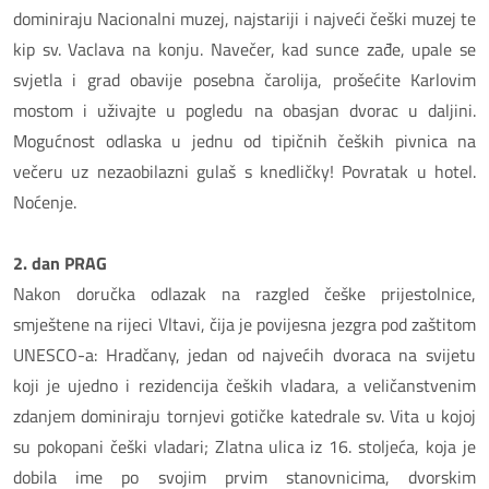
dominiraju Nacionalni muzej, najstariji i najveći češki muzej te
kip sv. Vaclava na konju. Navečer, kad sunce zađe, upale se
svjetla i grad obavije posebna čarolija, prošećite Karlovim
mostom i uživajte u pogledu na obasjan dvorac u daljini.
Mogućnost odlaska u jednu od tipičnih čeških pivnica na
večeru uz nezaobilazni gulaš s knedličky! Povratak u hotel.
Noćenje.
2. dan PRAG
Nakon doručka odlazak na razgled češke prijestolnice,
smještene na rijeci Vltavi, čija je povijesna jezgra pod zaštitom
UNESCO-a: Hradčany, jedan od najvećih dvoraca na svijetu
koji je ujedno i rezidencija čeških vladara, a veličanstvenim
zdanjem dominiraju tornjevi gotičke katedrale sv. Vita u kojoj
su pokopani češki vladari; Zlatna ulica iz 16. stoljeća, koja je
dobila ime po svojim prvim stanovnicima, dvorskim