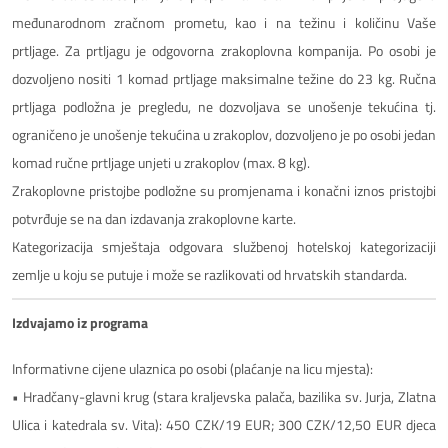
međunarodnom zračnom prometu, kao i na težinu i količinu Vaše
prtljage. Za prtljagu je odgovorna zrakoplovna kompanija. Po osobi je
dozvoljeno nositi 1 komad prtljage maksimalne težine do 23 kg. Ručna
prtljaga podložna je pregledu, ne dozvoljava se unošenje tekućina tj.
ograničeno je unošenje tekućina u zrakoplov, dozvoljeno je po osobi jedan
komad ručne prtljage unjeti u zrakoplov (max. 8 kg).
Zrakoplovne pristojbe podložne su promjenama i konačni iznos pristojbi
potvrđuje se na dan izdavanja zrakoplovne karte.
Kategorizacija smještaja odgovara službenoj hotelskoj kategorizaciji
zemlje u koju se putuje i može se razlikovati od hrvatskih standarda.
Izdvajamo iz programa
Informativne cijene ulaznica po osobi (plaćanje na licu mjesta):
• Hradčany-glavni krug (stara kraljevska palača, bazilika sv. Jurja, Zlatna
Ulica i katedrala sv. Vita): 450 CZK/19 EUR; 300 CZK/12,50 EUR djeca