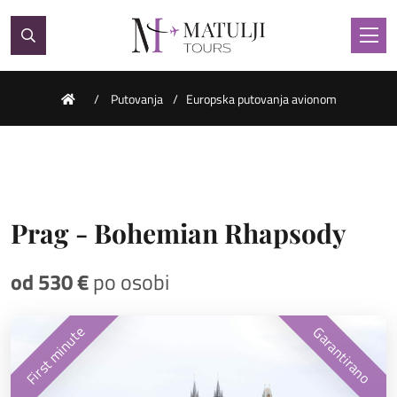
Putovanja
Europska putovanja avionom
Prag - Bohemian Rhapsody
od 530 €
po osobi
First minute
Garantirano