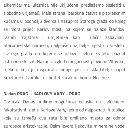
alkemičarima (ulaznica nije uključena, predlažemo posjetiti u
slobodno vrijeme!); Mala strana, barokna četvrt s pitoresknim
kućama u podnožju dvorca i nasuprot Staroga grada do kojeg
se mora prijeći Karlov most, na kojem se nalaze štandovi
raznih majstora i umjetnika kao i ulični zabavljači;
Staromestské námesti, najljepše i najživlje mjesto u središtu
staroga grada na kojem se nalazi cijelom svijetu poznat
astronomski sat. Nakon razgleda mogućnost plovidbe Vltavom,
rijekom koja je inspirirala mnoge pisce i skladatelje poput
Smetane i Dvořáka, uz buffet ručak na brodu. Noćenje.
3. dan PRAG – KARLOVY VARY - PRAG
Doručak. Danas nudimo mogućnost odlaska na cjelodnevni
fakultativni izlet u Karlove Vary, jedne od najpoznatijih toplica,
koje su između dva rata bile omiljeno mjesto za odmor
europske aristokracije. Osim izvora ljekovite mineralne vode,