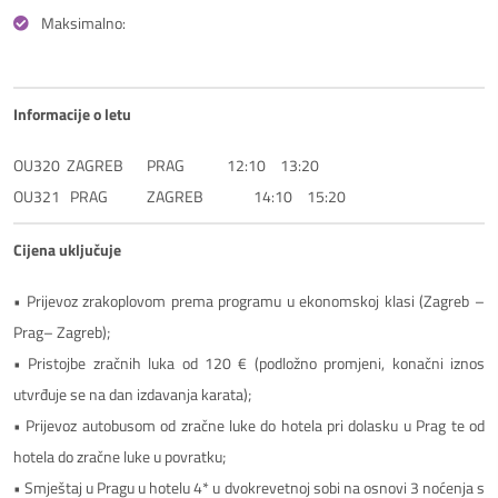
Maksimalno:
Informacije o letu
OU320  ZAGREB	PRAG		12:10	13:20                     

OU321   PRAG	        ZAGREB		14:10 	15:20
Cijena uključuje
• Prijevoz zrakoplovom prema programu u ekonomskoj klasi (Zagreb –
Prag– Zagreb);
• Pristojbe zračnih luka od 120 € (podložno promjeni, konačni iznos
utvrđuje se na dan izdavanja karata);
• Prijevoz autobusom od zračne luke do hotela pri dolasku u Prag te od
hotela do zračne luke u povratku;
• Smještaj u Pragu u hotelu 4* u dvokrevetnoj sobi na osnovi 3 noćenja s