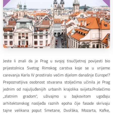
Jeste li znali da je Prag u svojoj tisućljetnoj povijesti bio
prijestolnica Svetog Rimskog carstva koje se u vrijeme
carevanja Karla IV prostiralo većim dijelom današnje Europe!?
Prepoznatljiva osobnost stvarana stoljećima učinila je Prag
jednim od najuljuđenijih urbanih krajolika svijeta.Prošećimo
„zlatnim gradom", uživajmo u bajkovitom ugođaju
arhitektonskog nasljeđa raznih epoha čije fasade skrivaju
tajne velikana poput Smetane, Dvořáka, Mozarta, Kafke,