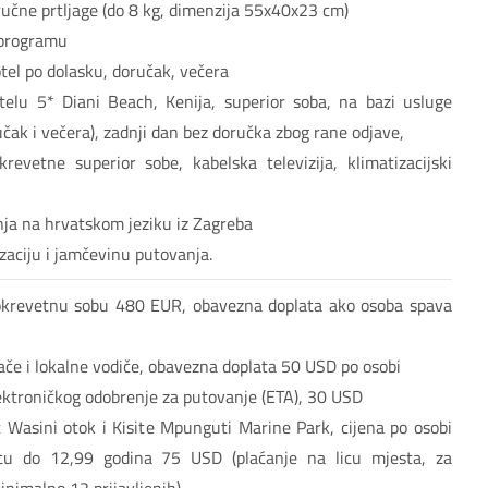
učne prtljage (do 8 kg, dimenzija 55x40x23 cm)
 programu
otel po dolasku, doručak, večera
elu 5* Diani Beach, Kenija, superior soba, na bazi usluge
čak i večera), zadnji dan bez doručka zbog rane odjave,
revetne superior sobe, kabelska televizija, klimatizacijski
nja na hrvatskom jeziku iz Zagreba
zaciju i jamčevinu putovanja.
okrevetnu sobu 480 EUR, obavezna doplata ako osoba spava
ače i lokalne vodiče, obavezna doplata 50 USD po osobi
lektroničkog odobrenje za putovanje (ETA), 30 USD
t Wasini otok i Kisite Mpunguti Marine Park, cijena po osobi
u do 12,99 godina 75 USD (plaćanje na licu mjesta, za
minimalno 12 prijavljenih)