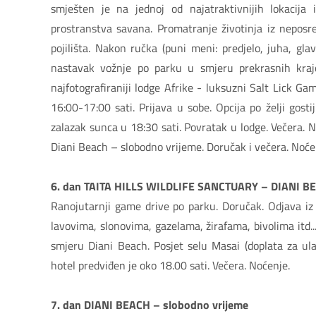
smješten je na jednoj od najatraktivnijih lokacija
prostranstva savana. Promatranje životinja iz nepos
pojilišta. Nakon ručka (puni meni: predjelo, juha, glav
nastavak vožnje po parku u smjeru prekrasnih krajo
najfotografiraniji lodge Afrike - luksuzni Salt Lick 
16:00-17:00 sati. Prijava u sobe. Opcija po želji gost
zalazak sunca u 18:30 sati. Povratak u lodge. Večera. Noć
Diani Beach – slobodno vrijeme. Doručak i večera. Noće
6. dan TAITA HILLS WILDLIFE SANCTUARY – DIANI B
Ranojutarnji game drive po parku. Doručak. Odjava iz
lavovima, slonovima, gazelama, žirafama, bivolima itd.
smjeru Diani Beach. Posjet selu Masai (doplata za ula
hotel predviđen je oko 18.00 sati. Večera. Noćenje.
7. dan DIANI BEACH – slobodno vrijeme