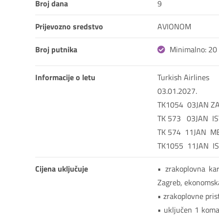
Broj dana
9
Prijevozno sredstvo
AVIONOM
Broj putnika
Minimalno: 20
Informacije o letu
Turkish Airlines

03.01.2027.

TK1054  03JAN ZAG
TK 573   03JAN  IS
TK 574  11JAN  MB
Cijena uključuje
• zrakoplovna ka
Zagreb, ekonomska
• zrakoplovne pris
• uključen 1 komad