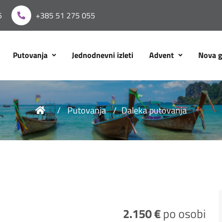
5
+385 51 275 055
Putovanja
Jednodnevni izleti
Advent
Nova 
Putovanja
Daleka putovanja
2.150 €
po osobi