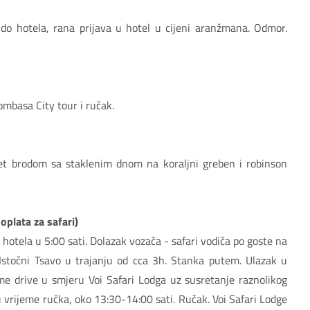
 do hotela, rana prijava u hotel u cijeni aranžmana. Odmor.
mbasa City tour i ručak.
let brodom sa staklenim dnom na koraljni greben i robinson
plata za safari)
z hotela u 5:00 sati. Dolazak vozača - safari vodiča po goste na
Istočni Tsavo u trajanju od cca 3h. Stanka putem. Ulazak u
me drive u smjeru Voi Safari Lodga uz susretanje raznolikog
 u vrijeme ručka, oko 13:30-14:00 sati. Ručak. Voi Safari Lodge