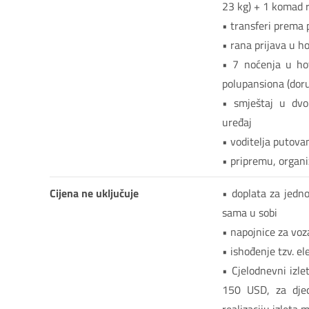
23 kg) + 1 komad r
• transferi prema
• rana prijava u h
• 7 noćenja u hot
polupansiona (doru
• smještaj u dvok
uređaj
• voditelja putova
• pripremu, organi
Cijena ne uključuje
• doplata za jedn
sama u sobi
• napojnice za voz
• ishođenje tzv. e
• Cjelodnevni izle
150 USD, za djec
realizaciju izleta 