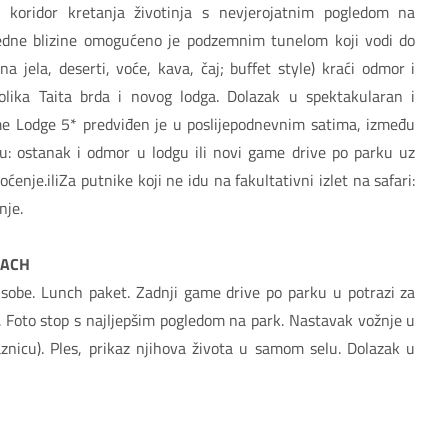
 i koridor kretanja životinja s nevjerojatnim pogledom na
redne blizine omogućeno je podzemnim tunelom koji vodi do
na jela, deserti, voće, kava, čaj; buffet style) kraći odmor i
lika Taita brda i novog lodga. Dolazak u spektakularan i
Game Lodge 5* predviđen je u poslijepodnevnim satima, između
iju: ostanak i odmor u lodgu ili novi game drive po parku uz
enje.iliZa putnike koji ne idu na fakultativni izlet na safari:
nje.
EACH
 sobe. Lunch paket. Zadnji game drive po parku u potrazi za
.. Foto stop s najljepšim pogledom na park. Nastavak vožnje u
znicu). Ples, prikaz njihova života u samom selu. Dolazak u