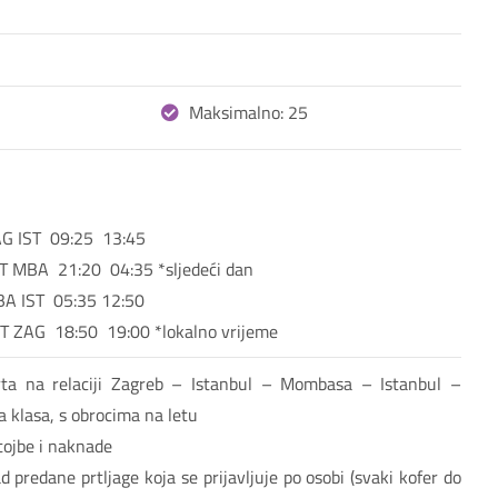
Maksimalno: 25
 IST  09:25  13:45 

T MBA  21:20  04:35 *sljedeći dan

A IST  05:35 12:50 

rta na relaciji Zagreb – Istanbul – Mombasa – Istanbul –
 klasa, s obrocima na letu
tojbe i naknade
 predane prtljage koja se prijavljuje po osobi (svaki kofer do