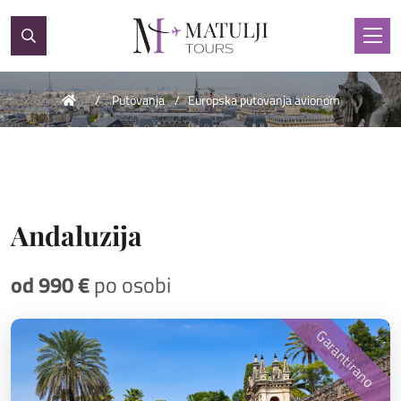
Putovanja
Europska putovanja avionom
Andaluzija
od 990 €
po osobi
Garantirano