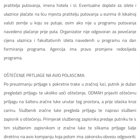
pratitelja putovanja, imena hotela i sl. Eventualne doplate za izlete i
ulaznice plaćate na licu mjesta pratitelju putovanja u eurima ili lokalnoj
valuti zemlje u koju se putuje, osim ako nije u programu putovanja
navedeno plaćanje prije puta. Organizator nije odgovoran za povećanje
cijena ulaznica i fakultativnih izleta navedenih u programu na dan
formiranja programa. Agencija ima pravo promjene redoslijeda
programa.
OŠTEĆENJE PRTLJAGE NA AVIO POLASCIMA:
Po preuzimanju prtljage s pokretne trake u zračnoj luci, putnik je dužan
pregledati prtljagu te ukoliko uoči oštećenje, ODMAH prijaviti oštećenu
prtljagu na šalteru zračne luke unutar tog prostora, a prije izlaska kroz
carinu. Službenik zračne luke pregleda prtljagu te napravi službeni
zapisnik o oštećenju. Primjerak službenog zapisnika predaje putniku te s
tim službenim zapisnikom iz zračne luke te slikama prtljage šalje
direktno na avio kompaniju koja potom ima zakonsku obvezu odgovoriti.