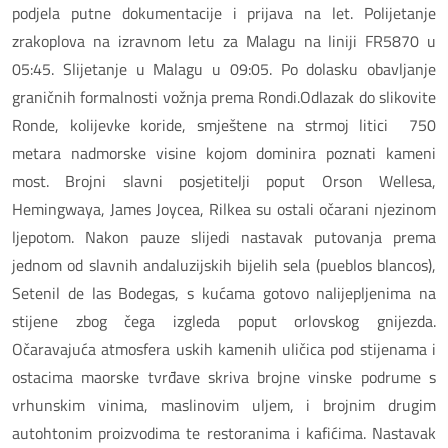
podjela putne dokumentacije i prijava na let. Polijetanje
zrakoplova na izravnom letu za Malagu na liniji FR5870 u
05:45. Slijetanje u Malagu u 09:05. Po dolasku obavljanje
graničnih formalnosti vožnja prema Rondi.Odlazak do slikovite
Ronde, kolijevke koride, smještene na strmoj litici 750
metara nadmorske visine kojom dominira poznati kameni
most. Brojni slavni posjetitelji poput Orson Wellesa,
Hemingwaya, James Joycea, Rilkea su ostali očarani njezinom
ljepotom. Nakon pauze slijedi nastavak putovanja prema
jednom od slavnih andaluzijskih bijelih sela (pueblos blancos),
Setenil de las Bodegas, s kućama gotovo nalijepljenima na
stijene zbog čega izgleda poput orlovskog gnijezda.
Očaravajuća atmosfera uskih kamenih uličica pod stijenama i
ostacima maorske tvrđave skriva brojne vinske podrume s
vrhunskim vinima, maslinovim uljem, i brojnim drugim
autohtonim proizvodima te restoranima i kafićima. Nastavak