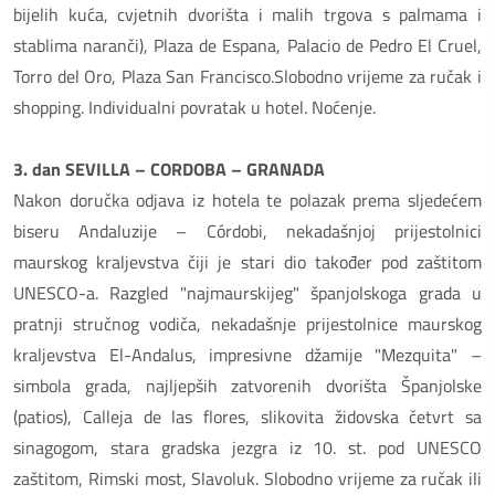
bijelih kuća, cvjetnih dvorišta i malih trgova s palmama i
stablima naranči), Plaza de Espana, Palacio de Pedro El Cruel,
Torro del Oro, Plaza San Francisco.Slobodno vrijeme za ručak i
shopping. Individualni povratak u hotel. Noćenje.
3. dan SEVILLA – CORDOBA – GRANADA
Nakon doručka odjava iz hotela te polazak prema sljedećem
biseru Andaluzije – Córdobi, nekadašnjoj prijestolnici
maurskog kraljevstva čiji je stari dio također pod zaštitom
UNESCO-a. Razgled "najmaurskijeg" španjolskoga grada u
pratnji stručnog vodiča, nekadašnje prijestolnice maurskog
kraljevstva El-Andalus, impresivne džamije "Mezquita" –
simbola grada, najljepših zatvorenih dvorišta Španjolske
(patios), Calleja de las flores, slikovita židovska četvrt sa
sinagogom, stara gradska jezgra iz 10. st. pod UNESCO
zaštitom, Rimski most, Slavoluk. Slobodno vrijeme za ručak ili