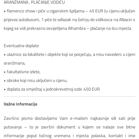
ARANŽMANA , PLAĆANJE VODIČU
• flamenco show i piće u ciganskim špiljama – 45 EUR (u cijenu uključen
prijevoz autobusom, 1 piće te odlazak na šetnju do vidikovca na Albacin s
kojeg se vidi prekrasno osvijetljena Alhambra – plaćanje na licu mjesta
Eventualne doplate
• ulaznice za lokalitete i objekte koji se posjećuju, a nisu navedeni u cijeni
aranžmana,
• fakultativne izlete,
• obroke koji nisu uključeni u cijenu,
• doplata za smještaj u jednokrevetnoj sobi: 450 EUR
Važne informacije
Završno pismo dostavljamo Vam e-mailom najkasnije 48 sati prije
putovanja – to je završni dokument u kojem se nalaze sve bitne
informacije poput točnog vremena i mjesta polaska, kontakt i ime