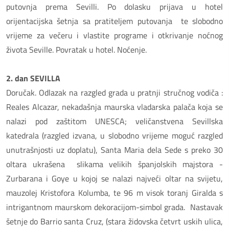
putovnja prema Sevilli. Po dolasku prijava u hotel
orijentacijska šetnja sa pratiteljem putovanja te slobodno
vrijeme za večeru i vlastite programe i otkrivanje noćnog
života Seville. Povratak u hotel. Noćenje.
2. dan SEVILLA
Doručak. Odlazak na razgled grada u pratnji stručnog vodiča :
Reales Alcazar, nekadašnja maurska vladarska palača koja se
nalazi pod zaštitom UNESCA; veličanstvena Sevillska
katedrala (razgled izvana, u slobodno vrijeme moguć razgled
unutrašnjosti uz doplatu), Santa Maria dela Sede s preko 30
oltara ukrašena slikama velikih španjolskih majstora -
Zurbarana i Goye u kojoj se nalazi najveći oltar na svijetu,
mauzolej Kristofora Kolumba, te 96 m visok toranj Giralda s
intrigantnom maurskom dekoracijom-simbol grada. Nastavak
šetnje do Barrio santa Cruz, (stara židovska četvrt uskih ulica,