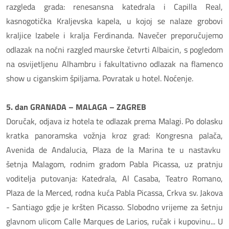
razgleda grada: renesansna katedrala i Capilla Real,
kasnogotička Kraljevska kapela, u kojoj se nalaze grobovi
kraljice Izabele i kralja Ferdinanda. Navečer preporučujemo
odlazak na noćni razgled maurske četvrti Albaicin, s pogledom
na osvijetljenu Alhambru i fakultativno odlazak na flamenco
show u ciganskim špiljama. Povratak u hotel. Noćenje.
5. dan GRANADA – MALAGA – ZAGREB
Doručak, odjava iz hotela te odlazak prema Malagi. Po dolasku
kratka panoramska vožnja kroz grad: Kongresna palača,
Avenida de Andalucia, Plaza de la Marina te u nastavku
šetnja Malagom, rodnim gradom Pabla Picassa, uz pratnju
voditelja putovanja: Katedrala, Al Casaba, Teatro Romano,
Plaza de la Merced, rodna kuća Pabla Picassa, Crkva sv. Jakova
- Santiago gdje je kršten Picasso. Slobodno vrijeme za šetnju
glavnom ulicom Calle Marques de Larios, ručak i kupovinu... U