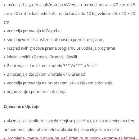
• ručna prtljaga (ruksak/notebook/ženska torba dimenzija 40 cm x 25
cm x 20 cm) te kabinski kofer na kotačiće do 10 kg veličine 55 x 40 x 20
cm
• voditelja putovanja iz Zagreba
• sve prijevoze i transfere autobusom prema programu,
• razgled svih gradova prema programu uz voditelja programa
• lokalni vodiči u Cordobi, Granadi i Sevilli
• 2 noćenja s doručkom u hotelu 3***/4**** u Sevilli
• 2 noćenja s doručkom u hotelu 4* u Granadi
• voditelja putovanja na hrvatskom jeziku tijekom putovanja
• organizaciju i pripremu putovanja
Cijena ne uključuje
• ulaznice za lokalitete i objekte koji se posjećuju, a nisu navedeni u cijeni
aranžmana, fakultativne izlete, obroke koji nisu uključeni u cijenu
• promjena imena putnika na već izdanim grupnim kartama za letove