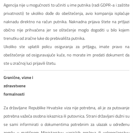
Agencija nije u mogućnosti to učiniti u ime putnika (radi GDPR-a i zaštite
privatnosti) te ukoliko dođe do obeštećenja, avio kompanija isplaćuje
naknadu direktno na račun putnika. Naknadna prijava štete na prtljazi
obično nije prihvaćena jer se oštećenje moglo dogoditi u bilo kojem
trenutku od zračne luke do prebivališta putnika.
Ukoliko ste uplatili policu osiguranja za prtljagu, imate pravo na
obeštećenje od osiguravajuće kuće, no morate im predati dokument da
ste u zračnoj luci prijavili štetu.
Granične, vizne i
zdravstvene
formalnosti
Za državljane Republike Hrvatske viza nije potrebna, ali je za putovanje
potrebna važeća osobna iskaznica ili putovnica. Strani državljani dužni su
se sami informirati o dokumentima potrebnim za ulazak u određenu
zemlju u matičnom Ministarstvu vanjskih poslova ili veleposlanstvu