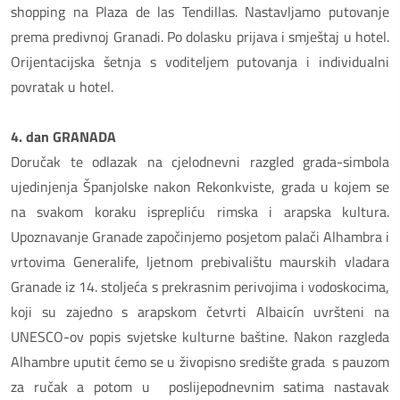
shopping na Plaza de las Tendillas. Nastavljamo putovanje
prema predivnoj Granadi. Po dolasku prijava i smještaj u hotel.
Orijentacijska šetnja s voditeljem putovanja i individualni
povratak u hotel.
4. dan GRANADA
Doručak te odlazak na cjelodnevni razgled grada-simbola
ujedinjenja Španjolske nakon Rekonkviste, grada u kojem se
na svakom koraku isprepliću rimska i arapska kultura.
Upoznavanje Granade započinjemo posjetom palači Alhambra i
vrtovima Generalife, ljetnom prebivalištu maurskih vladara
Granade iz 14. stoljeća s prekrasnim perivojima i vodoskocima,
koji su zajedno s arapskom četvrti Albaicín uvršteni na
UNESCO-ov popis svjetske kulturne baštine. Nakon razgleda
Alhambre uputit ćemo se u živopisno središte grada s pauzom
za ručak a potom u poslijepodnevnim satima nastavak